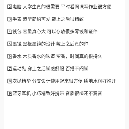
2️⃣电脑 大学生真的很需要 平时看网课写作业很方便
3️⃣手表 造型简约可爱 戴上之后很精致
4️⃣钱包 容量真心大 可以存放很多零钱和证件
5️⃣墨镜 黑框墨镜的设计 戴上之后真的帅
6️⃣香水 木质香水的味道 留香，时间真的很持久
7️⃣运动鞋 穿上之后脚感舒服 百搭不闷脚
8️⃣次抛精华 分支设计使用起来很方便 质地水润好推开
9️⃣蓝牙耳机 小巧精致好携带 音质很棒还不漏音