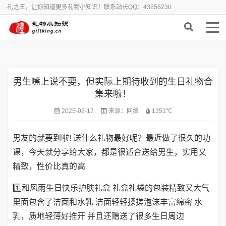
礼之王，让你知道更多礼物小知识！联系站长QQ：43856230
首页
>
送礼百科
男生嘴上说不要，但实际上期待收到的生日礼物合
集来啦！
2025-02-17
来源：
网络
1351℃
男友的就要到啦! 送什么礼物最好呢？最近做了很久的功
课，今天就分享给大家，都是很适合送给男生，实用又
精致，性价比真的高
1️⃣和风雨生日快乐护肤礼盒 礼盒礼袋的包装精致又大气
里面包含了洁面和水乳 洁面轻轻揉搓泡沫丰富绵密 水
乳，质地轻薄好推开 并且还赠送了很多生日周边