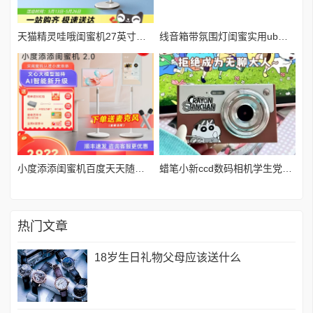
天猫精灵哇哦闺蜜机27英寸智能屏平板可移动随心屏
线音箱带氛围灯闺蜜实用ub充电复古黑胶机音响户外蓝牙连接约10M*
小度添添闺蜜机百度天天随心移动27吋大屏平板小杜舔舔电视K歌
蜡笔小新ccd数码相机学生党女生入门复古卡片机男女生日礼物实用
热门文章
18岁生日礼物父母应该送什么