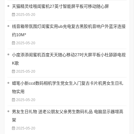
天猫精灵哇哦闺蜜机27英寸智能屏平板可移动随心屏
2025-05-20
线音箱带氛围灯闺蜜实用ub充电复古黑胶机音响户外蓝牙连接
约10M*
2025-05-20
小度添添闺蜜机百度天天随心移动27吋大屏平板小杜舔舔电视
K歌
2025-05-20
蜡笔小新ccd数码相机学生党女生入门复古卡片机男女生日礼
物实用
2025-05-20
男友生日礼物 送老公朋友父亲男生数码礼品 电脑显示器增高
架
2025-05-20