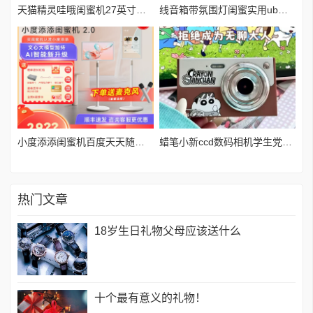
天猫精灵哇哦闺蜜机27英寸智能屏平板可移动随心屏
线音箱带氛围灯闺蜜实用ub充电复古黑胶机音响户外蓝牙连接约10M*
小度添添闺蜜机百度天天随心移动27吋大屏平板小杜舔舔电视K歌
蜡笔小新ccd数码相机学生党女生入门复古卡片机男女生日礼物实用
热门文章
18岁生日礼物父母应该送什么
十个最有意义的礼物！