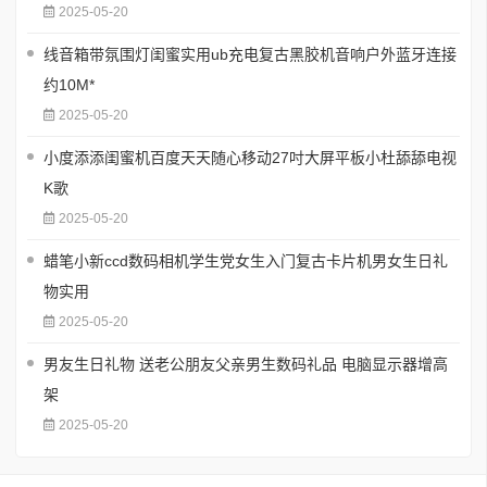
2025-05-20
线音箱带氛围灯闺蜜实用ub充电复古黑胶机音响户外蓝牙连接
约10M*
2025-05-20
小度添添闺蜜机百度天天随心移动27吋大屏平板小杜舔舔电视
K歌
2025-05-20
蜡笔小新ccd数码相机学生党女生入门复古卡片机男女生日礼
物实用
2025-05-20
男友生日礼物 送老公朋友父亲男生数码礼品 电脑显示器增高
架
2025-05-20